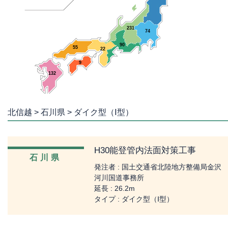
231
74
90
55
22
9
132
北信越 > 石川県 > ダイク型（Ⅰ型）
H30能登管内法面対策工事
石川県
発注者 : 国土交通省北陸地方整備局金沢
河川国道事務所
延長 : 26.2m
タイプ : ダイク型（Ⅰ型）