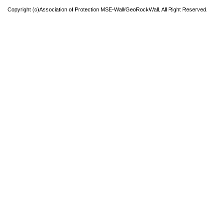
Copyright (c)Association of Protection MSE-Wall/GeoRockWall. All Right Reserved.