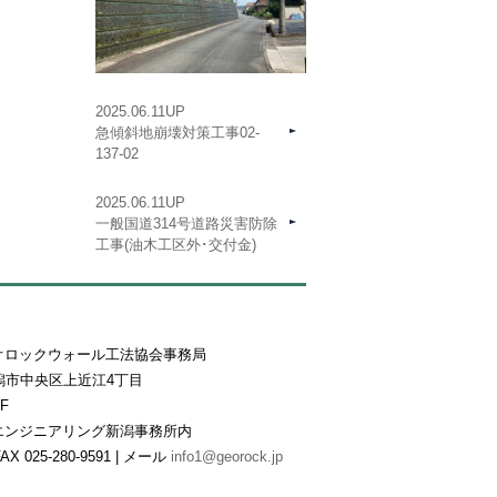
2025.06.11UP
急傾斜地崩壊対策工事02-
137-02
2025.06.11UP
一般国道314号道路災害防除
工事(油木工区外･交付金)
オロックウォール工法協会事務局
県新潟市中央区上近江4丁目
F
エンジニアリング新潟事務所内
FAX 025-280-9591 | メール
info1@georock.jp