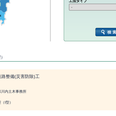
工法タイプ
4
型）
道路整備(災害防除)工
島県川内土木事務所
型（Ⅰ型）