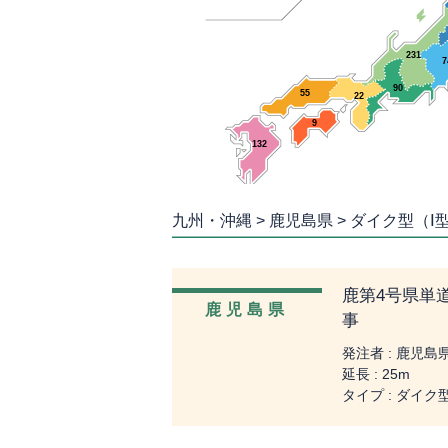
231
7
90
55
22
9
132
九州・沖縄 > 鹿児島県 > ダイク型（Ⅰ
鹿第4号県単
鹿児島県
事
発注者 : 鹿児
延長 : 25m
タイプ : ダイク