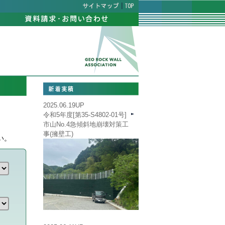
|
2025.06.19UP
令和5年度[第35-S4802-01号]
市山No.4急傾斜地崩壊対策工
事(擁壁工)
い。