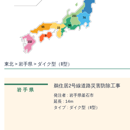
231
74
90
55
22
9
132
東北 > 岩手県 > ダイク型（Ⅱ型）
鵜住居2号線道路災害防除工事
岩手県
発注者 : 岩手県釜石市
延長 : 14m
タイプ : ダイク型（Ⅱ型）