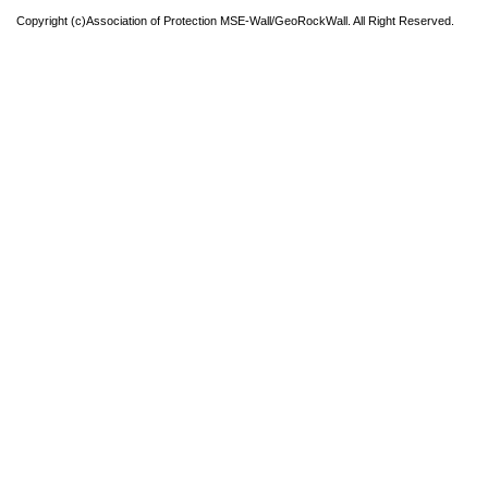
Copyright (c)Association of Protection MSE-Wall/GeoRockWall. All Right Reserved.