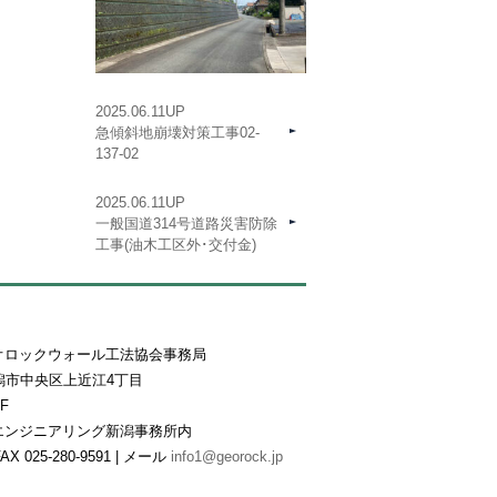
2025.06.11UP
急傾斜地崩壊対策工事02-
137-02
2025.06.11UP
一般国道314号道路災害防除
工事(油木工区外･交付金)
オロックウォール工法協会事務局
県新潟市中央区上近江4丁目
F
エンジニアリング新潟事務所内
FAX 025-280-9591 | メール
info1@georock.jp