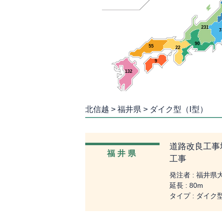
231
7
90
55
22
9
132
北信越 > 福井県 > ダイク型（Ⅰ型）
道路改良工事
福井県
工事
発注者 : 福井
延長 : 80m
タイプ : ダイク