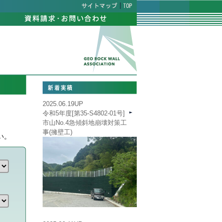
|
2025.06.19UP
令和5年度[第35-S4802-01号]
市山No.4急傾斜地崩壊対策工
事(擁壁工)
い。