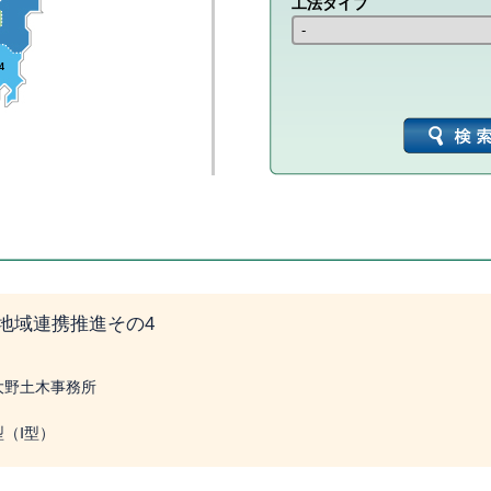
工法タイプ
4
地域連携推進その4
県大野土木事務所
型（Ⅰ型）